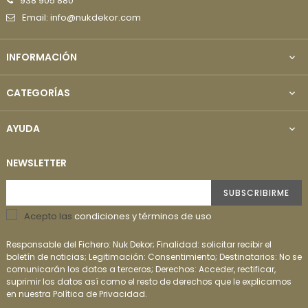
938 905 880
Email: info@nukdekor.com
INFORMACIÓN

CATEGORÍAS

AYUDA

NEWSLETTER
SUBSCRIBIRME
Acepto las
condiciones y términos de uso
.
Responsable del Fichero: Nuk Dekor; Finalidad: solicitar recibir el
boletín de noticias; Legitimación: Consentimiento; Destinatarios: No se
comunicarán los datos a terceros; Derechos: Acceder, rectificar,
suprimir los datos así como el resto de derechos que le explicamos
en nuestra Política de Privacidad.