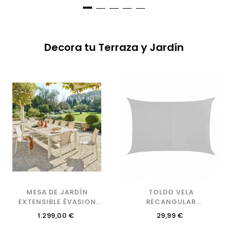
Decora tu Terraza y Jardín
MESA DE JARDÍN
TOLDO VELA
EXTENSIBLE ÉVASION
RECANGULAR
EFECTO MADERA LINO Y...
BLANCA2X3
Precio
Precio
1.299,00 €
29,99 €