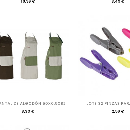
Precio
Precio
19,99 €
3,49 €
ANTAL DE ALGODÓN 50X0,5X82
LOTE 32 PINZAS PAR
Precio
Precio
8,30 €
2,59 €