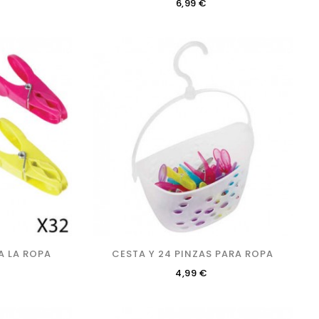
Precio
6,99 €
A LA ROPA
CESTA Y 24 PINZAS PARA ROPA
Precio
4,99 €