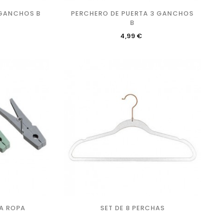
 GANCHOS B
PERCHERO DE PUERTA 3 GANCHOS
B
Precio
4,99 €
LA ROPA
SET DE 8 PERCHAS