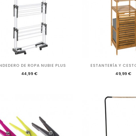
NDEDERO DE ROPA NUBIE PLUS
ESTANTERÍA Y CES
Precio
Precio
44,99 €
49,99 €