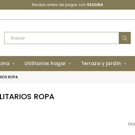
Recibe antes de pagar con
SEQURA
cina
Utilitarios hogar
Terraza y jardín
RIOS ROPA
ILITARIOS ROPA
Ord