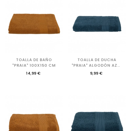
TOALLA DE BAÑO
TOALLA DE DUCHA
"PRAIA" 100X150 CM
"PRAIA" ALGODÓN AZUL
CLARO 70X130 CM
Precio
Precio
14,99 €
9,99 €