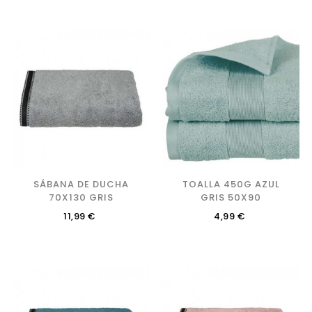
SÁBANA DE DUCHA
TOALLA 450G AZUL
70X130 GRIS
GRIS 50X90
Precio
Precio
11,99 €
4,99 €