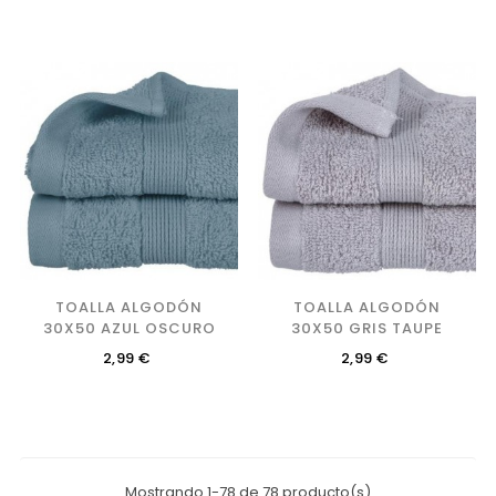
TOALLA ALGODÓN
TOALLA ALGODÓN
30X50 AZUL OSCURO
30X50 GRIS TAUPE
Precio
Precio
2,99 €
2,99 €
Mostrando 1-78 de 78 producto(s)