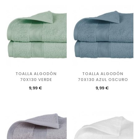
TOALLA ALGODÓN
TOALLA ALGODÓN
70X130 VERDE
70X130 AZUL OSCURO
Precio
Precio
9,99 €
9,99 €