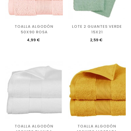
TOALLA ALGODÓN
LOTE 2 GUANTES VERDE
50X90 ROSA
15X21
Precio
Precio
4,99 €
2,59 €
TOALLA ALGODÓN
TOALLA ALGODÓN