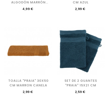
ALGODÓN MARRÓN
CM AZUL
CANELA 50X90 CM
Precio
Precio
4,99 €
2,99 €
TOALLA "PRAIA" 30X50
SET DE 2 GUANTES
CM MARRON CANELA
"PRAIA" 15X21 CM
Precio
Precio
2,99 €
2,59 €