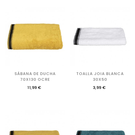
SÁBANA DE DUCHA
TOALLA JOIA BLANCA
70X130 OCRE
30X50
Precio
Precio
11,99 €
3,99 €