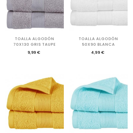
TOALLA ALGODÓN
TOALLA ALGODÓN
70X130 GRIS TAUPE
50X90 BLANCA
Precio
Precio
9,99 €
4,99 €