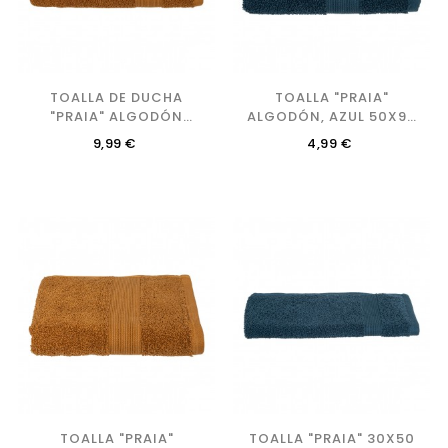
TOALLA DE DUCHA
TOALLA "PRAIA"
"PRAIA" ALGODÓN
ALGODÓN, AZUL 50X90
MARRÓN CANELA,
CM
Precio
Precio
9,99 €
4,99 €
70X130 CM
TOALLA "PRAIA"
TOALLA "PRAIA" 30X50