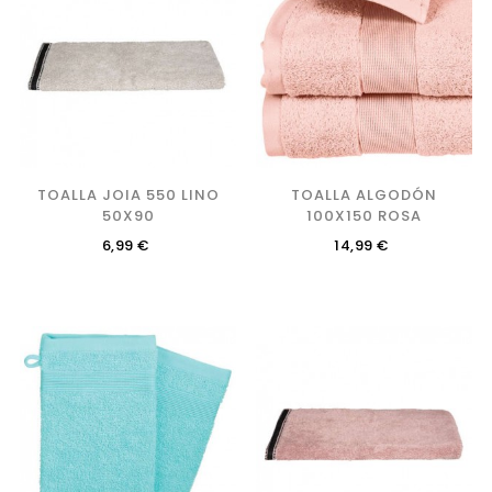
TOALLA JOIA 550 LINO
TOALLA ALGODÓN
50X90
100X150 ROSA
Precio
Precio
6,99 €
14,99 €