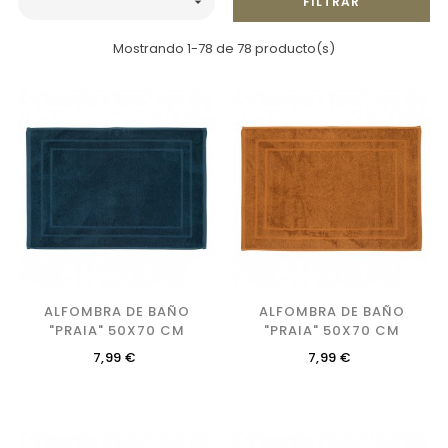
FILTRAR

Mostrando 1-78 de 78 producto(s)
ALFOMBRA DE BAÑO
ALFOMBRA DE BAÑO
"PRAIA" 50X70 CM
"PRAIA" 50X70 CM
Precio
Precio
7,99 €
7,99 €