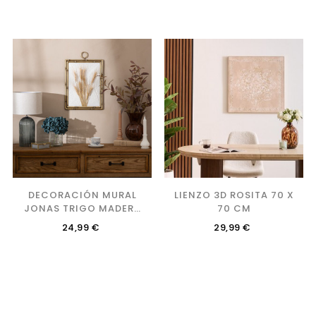
‹
›
DECORACIÓN MURAL
LIENZO 3D ROSITA 70 X
JONAS TRIGO MADERA
70 CM
46X30CM
Precio
Precio
24,99 €
29,99 €