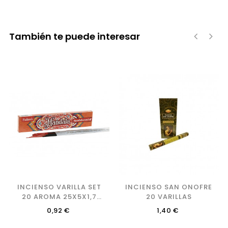
También te puede interesar
‹
›
INCIENSO VARILLA SET
INCIENSO SAN ONOFRE
20 AROMA 25X5X1,7
20 VARILLAS
25CM SANDALO
Precio
Precio
0,92 €
1,40 €