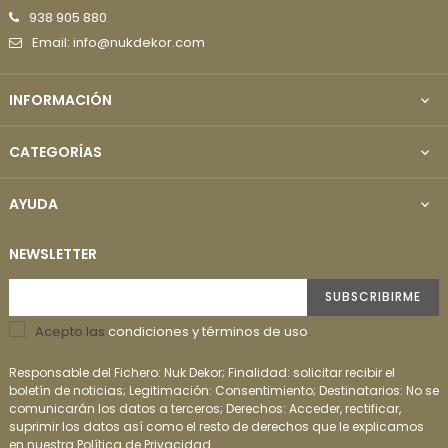
938 905 880
Email: info@nukdekor.com
INFORMACIÓN

CATEGORÍAS

AYUDA

NEWSLETTER
SUBSCRIBIRME
Acepto las
condiciones y términos de uso
.
Responsable del Fichero: Nuk Dekor; Finalidad: solicitar recibir el
boletín de noticias; Legitimación: Consentimiento; Destinatarios: No se
comunicarán los datos a terceros; Derechos: Acceder, rectificar,
suprimir los datos así como el resto de derechos que le explicamos
en nuestra Política de Privacidad.