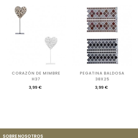
CORAZÓN DE MIMBRE
PEGATINA BALDOSA
H37
38X25
Precio
Precio
3,99 €
3,99 €
SOBRE NOSOTROS