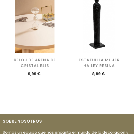
RELOJ DE ARENA DE
ESTATUILLA MUJER
CRISTAL BLIS
HAILEY RESINA
Precio
Precio
9,99 €
8,99 €
SOBRE NOSOTROS
Somos un equipo que nos encanta el mundo de la decoración y