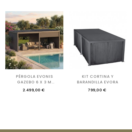
‹
›
PÉRGOLA EVONIS
KIT CORTINA Y
GAZEBO 6 X 3 M
BARANDILLA EVORA
GRAFITO MANUAL
Precio
Precio
2.499,00 €
799,00 €