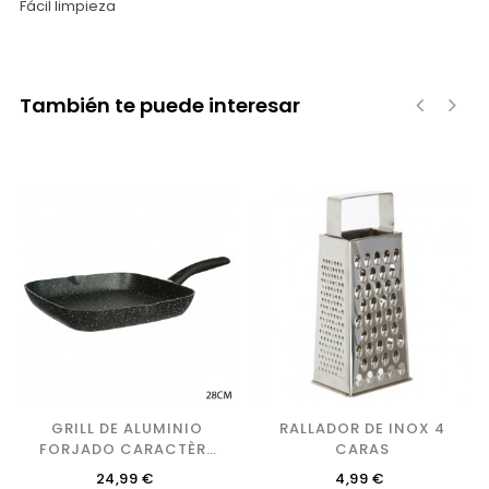
Fácil limpieza
También te puede interesar
‹
›
GRILL DE ALUMINIO
RALLADOR DE INOX 4
FORJADO CARACTÈRE
CARAS
28 CM
Precio
Precio
24,99 €
4,99 €