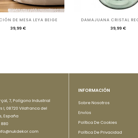
IÓN DE MESA LEYA BEIGE
DAMAJUANA CRISTAL RE
Precio
Precio
39,99 €
39,99 €
INFORMACIÓN
çal, 7, Polígono Industrial
Sobre Nosotros
I, 08720 Vilafranca del
Envíos
, España
Política De Cookies
 880
 info@nukdekor.com
Política De Privacidad