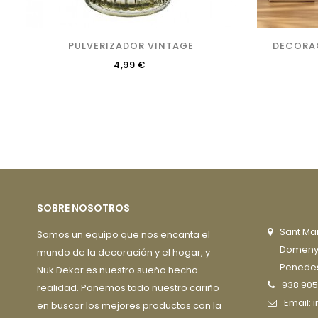
PULVERIZADOR VINTAGE
DECORAC
Precio
4,99 €
SOBRE NOSOTROS
Sant Mar
Somos un equipo que nos encanta el
Domenys 
mundo de la decoración y el hogar, y
Penedes
Nuk Dekor es nuestro sueño hecho
938 905
realidad. Ponemos todo nuestro cariño
Email:
en buscar los mejores productos con la