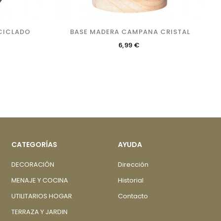
CICLADO
BASE MADERA CAMPANA CRISTAL
Precio
6,99 €
CATEGORÍAS
AYUDA
DECORACIÓN
Dirección
MENAJE Y COCINA
Historial
UTILITARIOS HOGAR
Contacto
TERRAZA Y JARDIN