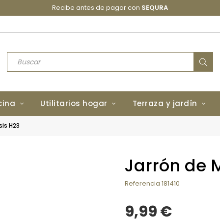
Recibe antes de pagar con
SEQURA
cina
Utilitarios hogar
Terraza y jardín
sis H23
Jarrón de 
Referencia
181410
9,99 €