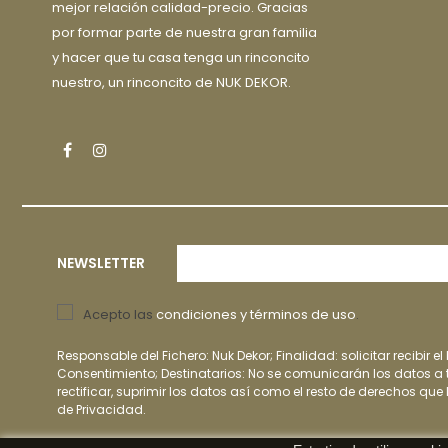
mejor relación calidad-precio. Gracias
por formar parte de nuestra gran familia
y hacer que tu casa tenga un rinconcito
nuestro, un rinconcito de NUK DEKOR.
Facebook
Instagram
NEWSLETTER
Acepto las
condiciones y términos de uso
.
Responsable del Fichero: Nuk Dekor; Finalidad: solicitar recibir el
Consentimiento; Destinatarios: No se comunicarán los datos a t
rectificar, suprimir los datos así como el resto de derechos que
de Privacidad.