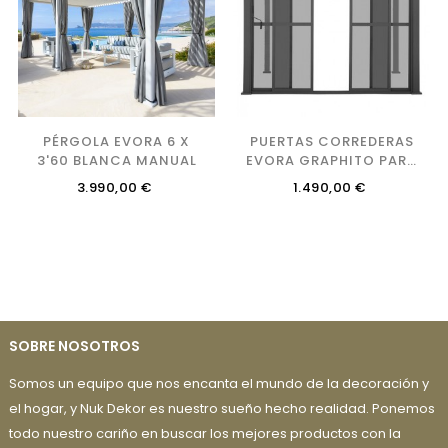
PÉRGOLA EVORA 6 X
PUERTAS CORREDERAS
3'60 BLANCA MANUAL
EVORA GRAPHITO PARA
1 PARTE
Precio
Precio
3.990,00 €
1.490,00 €
SOBRE NOSOTROS
Somos un equipo que nos encanta el mundo de la decoración y
el hogar, y Nuk Dekor es nuestro sueño hecho realidad. Ponemos
todo nuestro cariño en buscar los mejores productos con la