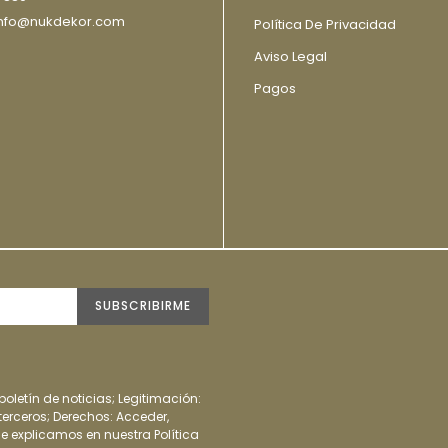
 info@nukdekor.com
Política De Privacidad
Aviso Legal
Pagos
SUBSCRIBIRME
 boletín de noticias; Legitimación:
erceros; Derechos: Acceder,
 le explicamos en nuestra Política