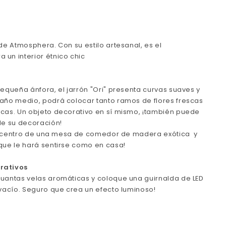
de Atmosphera. Con su estilo artesanal, es el
un interior étnico chic
pequeña ánfora, el jarrón "Ori" presenta curvas suaves y
año medio, podrá colocar tanto ramos de flores frescas
ecas. Un objeto decorativo en sí mismo, ¡también puede
de su decoración!
 el centro de una mesa de comedor de madera exótica y
que le hará sentirse como en casa!
rativos
cuantas velas aromáticas y coloque una guirnalda de LED
 vacío. Seguro que crea un efecto luminoso!