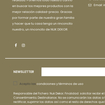
realidad. Ponemos todo nuestro cariño
Email:
en buscar los mejores productos con la
mejor relación calidad-precio. Gracias
por formar parte de nuestra gran familia
y hacer que tu casa tenga un rinconcito
nuestro, un rinconcito de NUK DEKOR.
Facebook
Instagram
NEWSLETTER
Acepto las
condiciones y términos de uso
.
Responsable del Fichero: Nuk Dekor; Finalidad: solicitar recibir el
Consentimiento; Destinatarios: No se comunicarán los datos a t
rectificar, suprimir los datos así como el resto de derechos que