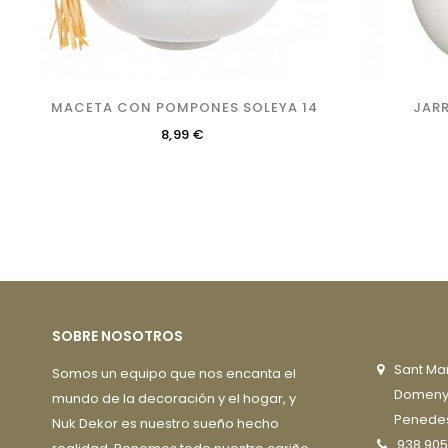
MACETA CON POMPONES SOLEYA 14
JARR
Precio
8,99 €
SOBRE NOSOTROS
Sant Mar
Somos un equipo que nos encanta el
Domenys 
mundo de la decoración y el hogar, y
Penedes
Nuk Dekor es nuestro sueño hecho
938 905