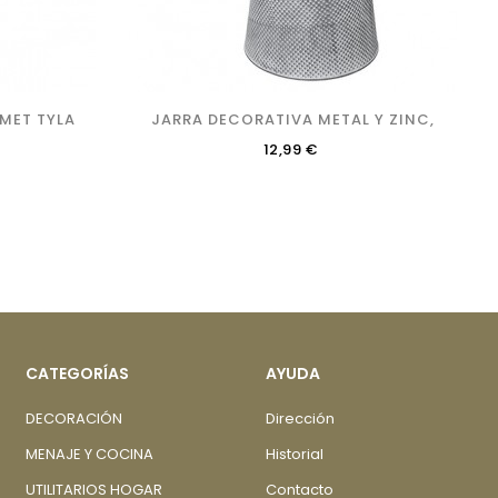
MET TYLA
JARRA DECORATIVA METAL Y ZINC,
Precio
12,99 €
CATEGORÍAS
AYUDA
DECORACIÓN
Dirección
MENAJE Y COCINA
Historial
UTILITARIOS HOGAR
Contacto